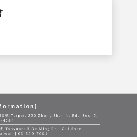
會
ormation)
ipei: 250 Zhong Shan N. Rd., Sec. 5,
2-4564
yuan: 5 De Ming Rd., Gui Shan
 Taiwan | 03-350-7001