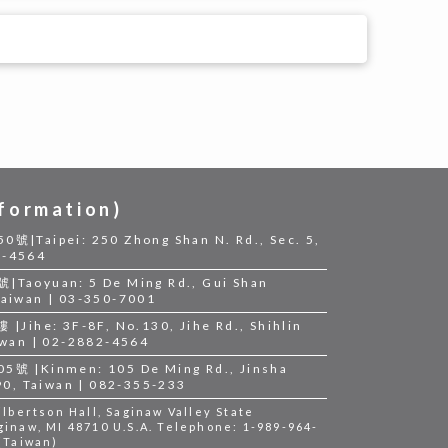
ormation)
ipei: 250 Zhong Shan N. Rd., Sec. 5,
2-4564
yuan: 5 De Ming Rd., Gui Shan
 Taiwan | 03-350-7001
e: 3F-8F, No.130, Jihe Rd., Shihlin
aiwan | 02-2882-4564
Kinmen: 105 De Ming Rd., Jinsha
0, Taiwan | 082-355-233
bertson Hall, Saginaw Valley State
ginaw, MI 48710 U.S.A. Telephone: 1-989-964-
 (Taiwan)