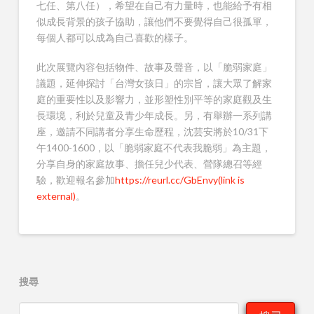
七任、第八任），希望在自己有力量時，也能給予有相
似成長背景的孩子協助，讓他們不要覺得自己很孤單，
每個人都可以成為自己喜歡的樣子。
此次展覽內容包括物件、故事及聲音，以「脆弱家庭」
議題，延伸探討「台灣女孩日」的宗旨，讓大眾了解家
庭的重要性以及影響力，並形塑性別平等的家庭觀及生
長環境，利於兒童及青少年成長。另，有舉辦一系列講
座，邀請不同講者分享生命歷程，沈芸安將於10/31下
午1400-1600，以「脆弱家庭不代表我脆弱」為主題，
分享自身的家庭故事、擔任兒少代表、營隊總召等經
驗，歡迎報名參加
https://reurl.cc/GbEnvy
(link is
external)
。
搜尋