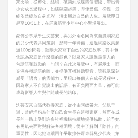
來比喻，從孵化、結蛹、破繭到成蝶四個階段，帶出青
少女成長過程中，如蝶翩翩起舞，即使受傷、徬徨，最
終依然綻放自身光彩，活出屬於自己的人生。展覽即日
起至10/31止，在屏東縣青少年中心小聚場展出。
銘傳公事系學生沈芸安，與另外兩名同為來自脆弱家庭
的兒少代表共同策劃，歷時一年籌備，透過網路收集超
過100份問卷，鼓勵大家寫下自己的家庭故事，其中包
含認為家庭是什麼樣的顏色？以及家人說過最傷人的一
句話語和鼓勵的一句話？在此次展覽中，有展示出一面
充滿各種話語的牆，並提供耳機聆聽聲音，讓觀眾深刻
感受「語言」的震撼力，呈現出每個人在成長過程中，
因為家人不自覺說出的話語，有正負兩面力量，都可能
成為影響人生與伴隨成長的烙印。
沈芸安來自隔代教養家庭，從小由阿嬤帶大、父親早
逝，曾經埋怨為什麼自己會生長在這種家庭，然而在成
長的一路上受到許多社福機構持續地提供協助，給予她
有勇氣去面對與解決各種困境，從中了解到「陪伴」的
重要性，因此她連續兩年爭取擔任屏東縣兒少代表（第