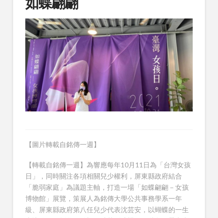
如蝶翩翩
【圖片轉載自銘傳一週】
【轉載自銘傳一週】為響應每年10月11日為「台灣女孩
日」，同時關注各項相關兒少權利，屏東縣政府結合
「脆弱家庭」為議題主軸，打造一場「如蝶翩翩－女孩
博物館」展覽，策展人為銘傳大學公共事務學系一年
級、屏東縣政府第八任兒少代表沈芸安，以蝴蝶的一生